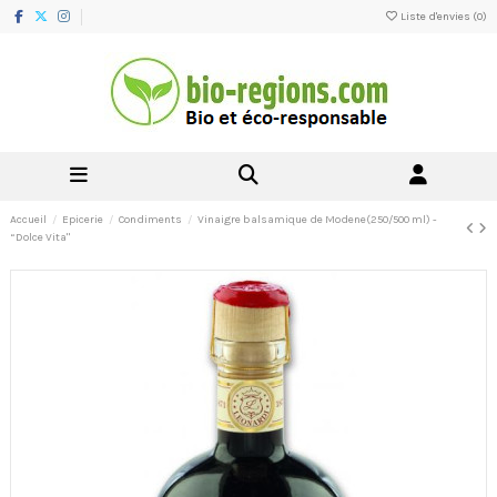
Liste d'envies (
0
)
Accueil
Epicerie
Condiments
Vinaigre balsamique de Modene(250/500 ml) -
“Dolce Vita"