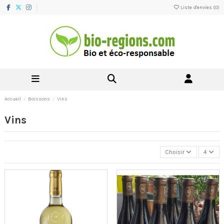
Liste d'envies (
0
)
Accueil
Boissons
Vins
Vins
Choisir
4