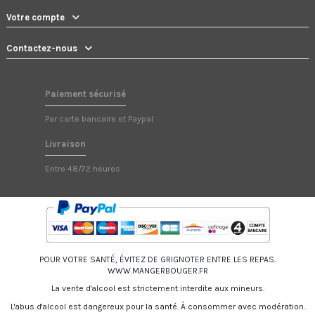
Votre compte
Contactez-nous
Paiement sécurisé
Par carte bancaire et Paypal
Livraison
Entre 48/72 heures
POUR VOTRE SANTÉ, ÉVITEZ DE GRIGNOTER ENTRE LES REPAS.
WWW.MANGERBOUGER.FR
La vente d'alcool est strictement interdite aux mineurs.
L'abus d'alcool est dangereux pour la santé.
À consommer avec modération.