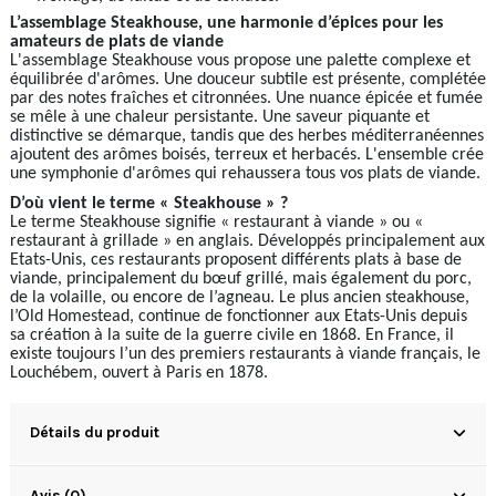
L’assemblage Steakhouse, une harmonie d’épices pour les
amateurs de plats de viande
L'assemblage Steakhouse vous propose une palette complexe et
équilibrée d'arômes. Une douceur subtile est présente, complétée
par des notes fraîches et citronnées. Une nuance épicée et fumée
se mêle à une chaleur persistante. Une saveur piquante et
distinctive se démarque, tandis que des herbes méditerranéennes
ajoutent des arômes boisés, terreux et herbacés. L'ensemble crée
une symphonie d'arômes qui rehaussera tous vos plats de viande.
D’où vient le terme « Steakhouse » ?
Le terme Steakhouse signifie « restaurant à viande » ou «
restaurant à grillade » en anglais. Développés principalement aux
Etats-Unis, ces restaurants proposent différents plats à base de
viande, principalement du bœuf grillé, mais également du porc,
de la volaille, ou encore de l’agneau. Le plus ancien steakhouse,
l’Old Homestead, continue de fonctionner aux Etats-Unis depuis
sa création à la suite de la guerre civile en 1868. En France, il
existe toujours l’un des premiers restaurants à viande français, le
Louchébem, ouvert à Paris en 1878.
Détails du produit
Avis (0)