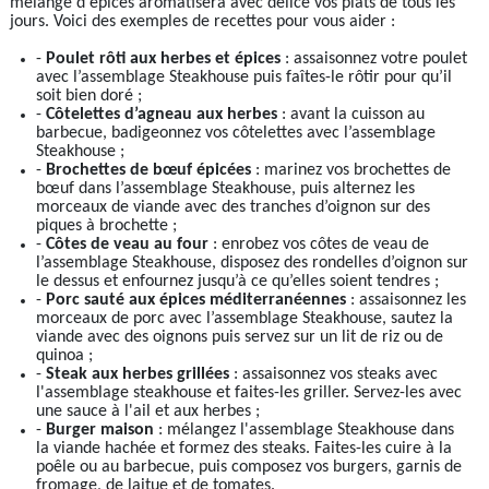
mélange d'épices aromatisera avec délice vos plats de tous les
jours. Voici des exemples de recettes pour vous aider :
-
Poulet rôti aux herbes et épices
: assaisonnez votre poulet
avec l’assemblage Steakhouse puis faîtes-le rôtir pour qu’il
soit bien doré ;
-
Côtelettes d’agneau aux herbes
: avant la cuisson au
barbecue, badigeonnez vos côtelettes avec l’assemblage
Steakhouse ;
-
Brochettes de bœuf épicées
: marinez vos brochettes de
bœuf dans l’assemblage Steakhouse, puis alternez les
morceaux de viande avec des tranches d’oignon sur des
piques à brochette ;
-
Côtes de veau au four
: enrobez vos côtes de veau de
l’assemblage Steakhouse, disposez des rondelles d’oignon sur
le dessus et enfournez jusqu’à ce qu’elles soient tendres ;
-
Porc sauté aux épices méditerranéennes
: assaisonnez les
morceaux de porc avec l’assemblage Steakhouse, sautez la
viande avec des oignons puis servez sur un lit de riz ou de
quinoa ;
-
Steak aux herbes grillées
: assaisonnez vos steaks avec
l'assemblage steakhouse et faites-les griller. Servez-les avec
une sauce à l'ail et aux herbes ;
-
Burger maison
: mélangez l'assemblage Steakhouse dans
la viande hachée et formez des steaks. Faites-les cuire à la
poêle ou au barbecue, puis composez vos burgers, garnis de
fromage, de laitue et de tomates.