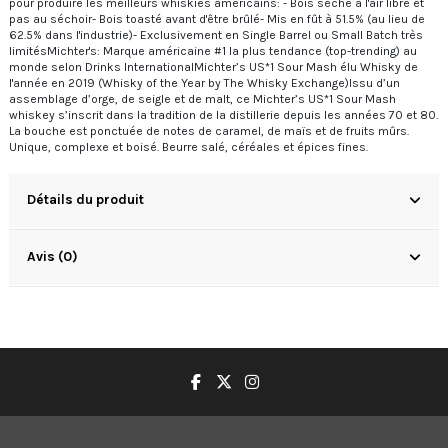
pour produire les meilleurs whiskies américains: - Bois séché à l'air libre et
pas au séchoir- Bois toasté avant d'être brûlé- Mis en fût à 51.5% (au lieu de
62.5% dans l'industrie)- Exclusivement en Single Barrel ou Small Batch très
limitésMichter's: Marque américaine #1 la plus tendance (top-trending) au
monde selon Drinks InternationalMichter’s US*1 Sour Mash élu Whisky de
l'année en 2019 (Whisky of the Year by The Whisky Exchange)Issu d’un
assemblage d’orge, de seigle et de malt, ce Michter’s US*1 Sour Mash
whiskey s’inscrit dans la tradition de la distillerie depuis les années 70 et 80.
La bouche est ponctuée de notes de caramel, de maïs et de fruits mûrs.
Unique, complexe et boisé. Beurre salé, céréales et épices fines.
Détails du produit
Avis (0)