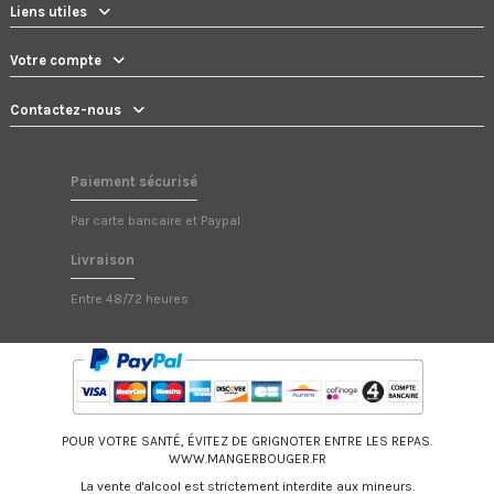
Liens utiles
Votre compte
Contactez-nous
Paiement sécurisé
Par carte bancaire et Paypal
Livraison
Entre 48/72 heures
POUR VOTRE SANTÉ, ÉVITEZ DE GRIGNOTER ENTRE LES REPAS.
WWW.MANGERBOUGER.FR
La vente d'alcool est strictement interdite aux mineurs.