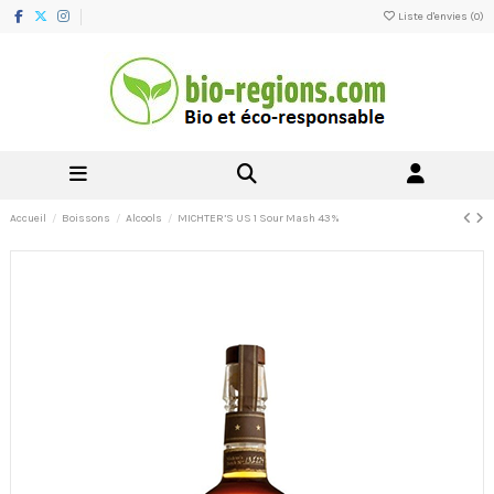
Liste d'envies (
0
)
Accueil
Boissons
Alcools
MICHTER’S US 1 Sour Mash 43%