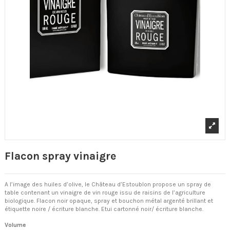
Flacon spray vinaigre
A l’image des huiles d’olive, le Château d’Estoublon propose un spray de
table contenant un vinaigre de vin rouge issu de raisins de l’agriculture
biologique. Flacon noir opaque, spray et bouchon métal argenté brillant et
étiquette noire / écriture blanche. Etui cartonné noir/ écriture blanche.
Volume