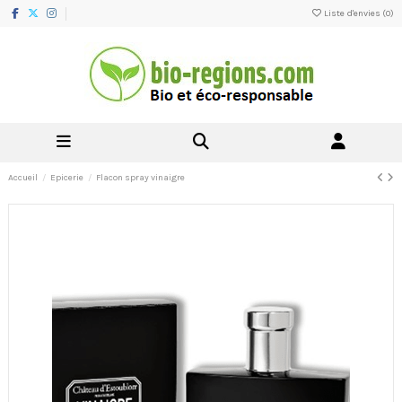
Liste d'envies (
0
)
Accueil
Epicerie
Flacon spray vinaigre