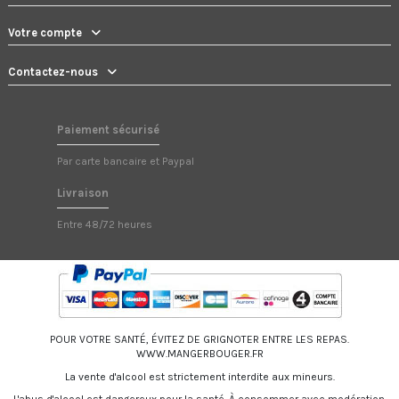
Votre compte
Contactez-nous
Paiement sécurisé
Par carte bancaire et Paypal
Livraison
Entre 48/72 heures
POUR VOTRE SANTÉ, ÉVITEZ DE GRIGNOTER ENTRE LES REPAS.
WWW.MANGERBOUGER.FR
La vente d'alcool est strictement interdite aux mineurs.