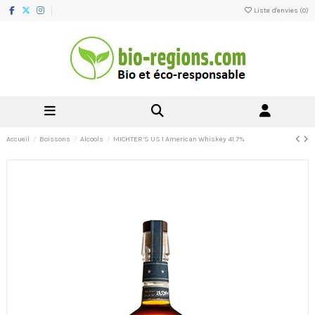
Liste d'envies (
0
)
Accueil
Boissons
Alcools
MICHTER’S US 1 American Whiskey 41.7%