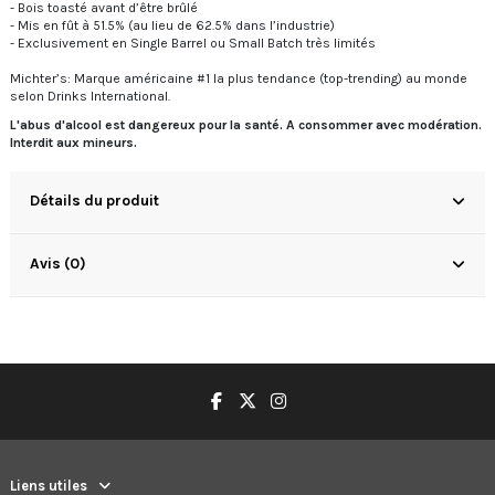
- Bois toasté avant d’être brûlé
- Mis en fût à 51.5% (au lieu de 62.5% dans l’industrie)
- Exclusivement en Single Barrel ou Small Batch très limités
Michter’s: Marque américaine #1 la plus tendance (top-trending) au monde
selon Drinks International.
L'abus d'alcool est dangereux pour la santé. A consommer avec modération.
Interdit aux mineurs.
Détails du produit
Avis (0)
Liens utiles