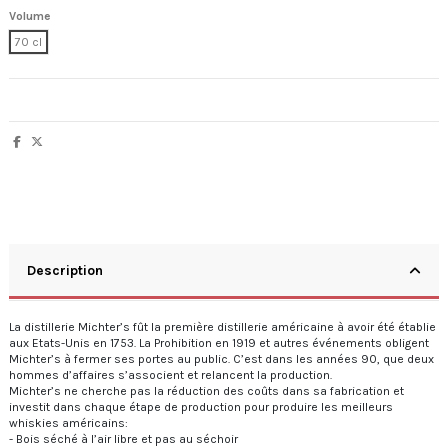
Volume
70 cl
Description
La distillerie Michter’s fût la première distillerie américaine à avoir été établie
aux Etats-Unis en 1753. La Prohibition en 1919 et autres événements obligent
Michter’s à fermer ses portes au public. C’est dans les années 90, que deux
hommes d’affaires s’associent et relancent la production.
M
ichter’s ne cherche pas la réduction des coûts dans sa fabrication et
investit dans chaque étape de production pour produire les meilleurs
whiskies américains:
- Bois séché à l’air libre et pas au séchoir