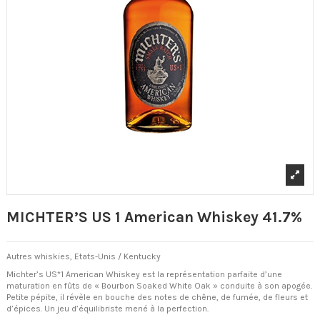
MICHTER’S US 1 American Whiskey 41.7%
Autres whiskies,
Etats-Unis / Kentucky
Michter’s US*1 American Whiskey est la représentation parfaite d’une
maturation en fûts de « Bourbon Soaked White Oak » conduite à son apogée.
Petite pépite, il révèle en bouche des notes de chêne, de fumée, de fleurs et
d’épices. Un jeu d’équilibriste mené à la perfection.