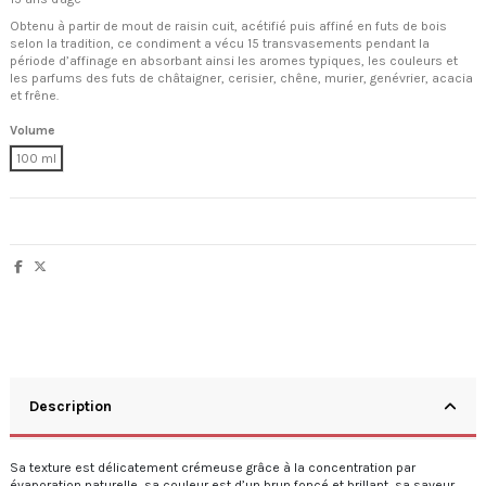
Obtenu à partir de mout de raisin cuit, acétifié puis affiné en futs de bois
selon la tradition, ce condiment a vécu 15 transvasements pendant la
période d’affinage en absorbant ainsi les aromes typiques, les couleurs et
les parfums des futs de châtaigner, cerisier, chêne, murier, genévrier, acacia
et frêne.
Volume
100 ml
Description
Sa texture est délicatement crémeuse grâce à la concentration par
évaporation naturelle, sa couleur est d’un brun foncé et brillant, sa saveur