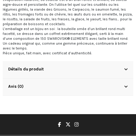
aigre-douce et persistante. On l’utilise tel quel sur les crudités ou les
légumes grillés, la viande des Grisons, le Carpaccio, le saumon fumé, les
rôtis, les fromages forts ou de chèvre, les œufs durs ou en omelette, la pizza,
le risotto, la salade de fruits, les fraises, la glace, le yaourt, les flans… pour la
préparation de boissons et cocktails.
L’emballage est un bijou en soi : la bouteille ornée d’un brillant rond multi
facetté, se dresse dans un coffret extrêmement élégant, serti à la main
d’une composition de 150 SWAROVSKI® ELEMENTS avec taille brillant rond.
Un cadeau original qui, comme une gemme précieuse, continuera à briller
avec le temps.
Pièce unique, fait main, avec certificat d’authenticité.
Détails du produit
Avis (0)