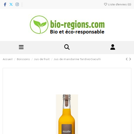
Liste d'envies (
0
)
Accueil
Boissons
Jus de fruit
Jus de mandarine Tardivo Ciaculli