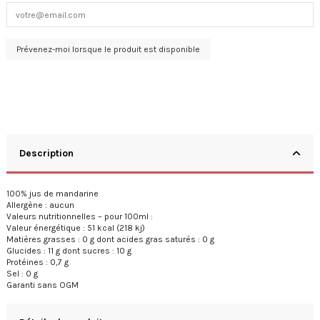
Description
100% jus de mandarine
Allergène : aucun
Valeurs nutritionnelles – pour 100ml :
Valeur énergétique : 51 kcal (218 kj)
Matières grasses : 0 g dont acides gras saturés : 0 g
Glucides : 11 g dont sucres : 10 g
Protéines : 0,7 g
Sel : 0 g
Garanti sans OGM