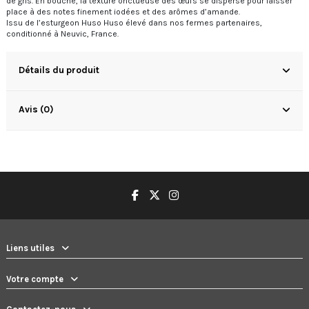
de gris. En bouche, la texture onctueuse des œufs se disperse pour laisser
place à des notes finement iodées et des arômes d’amande.
Issu de l’esturgeon Huso Huso élevé dans nos fermes partenaires,
conditionné à Neuvic, France.
Détails du produit
Avis (0)
Liens utiles
Votre compte