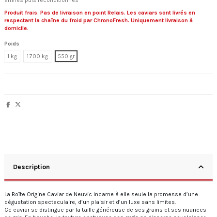
affinés puis reconditionnés
Produit frais. Pas de livraison en point Relais. Les caviars sont livrés en
respectant la chaîne du froid par ChronoFresh. Uniquement livraison à
domicile.
Poids
1 kg
1.700 kg
550 gr
Description
La Boîte Origine Caviar de Neuvic incarne à elle seule la promesse d’une
dégustation spectaculaire, d’un plaisir et d’un luxe sans limites.
Ce caviar se distingue par la taille généreuse de ses grains et ses nuances