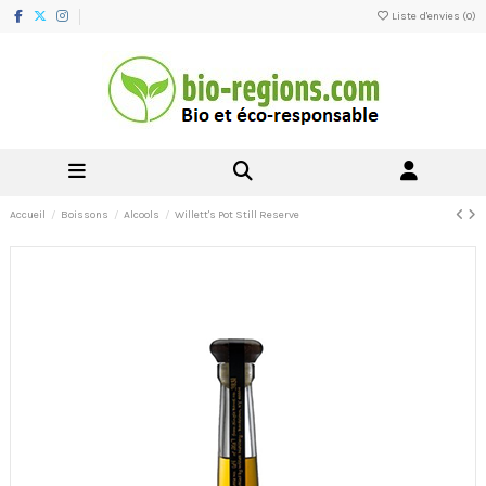
Liste d'envies (
0
)
Accueil
Boissons
Alcools
Willett's Pot Still Reserve